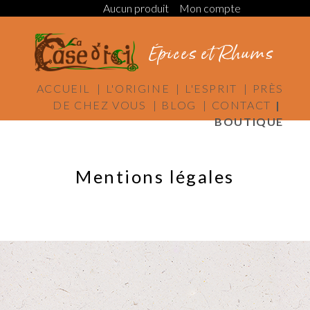
Aucun produit
Mon compte
Épices et Rhums
ACCUEIL |
L'ORIGINE |
L'ESPRIT |
PRÈS
DE CHEZ VOUS |
BLOG |
CONTACT
|
BOUTIQUE
Mentions légales