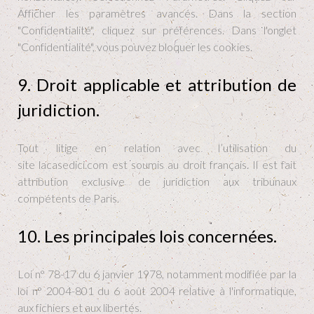
Afficher les paramètres avancés. Dans la section
"Confidentialité", cliquez sur préférences. Dans l'onglet
"Confidentialité", vous pouvez bloquer les cookies.
9. Droit applicable et attribution de
juridiction.
Tout litige en relation avec l’utilisation du
site lacasedici.com est soumis au droit français. Il est fait
attribution exclusive de juridiction aux tribunaux
compétents de Paris.
10. Les principales lois concernées.
Loi n° 78-17 du 6 janvier 1978, notamment modifiée par la
loi n° 2004-801 du 6 août 2004 relative à l'informatique,
aux fichiers et aux libertés.