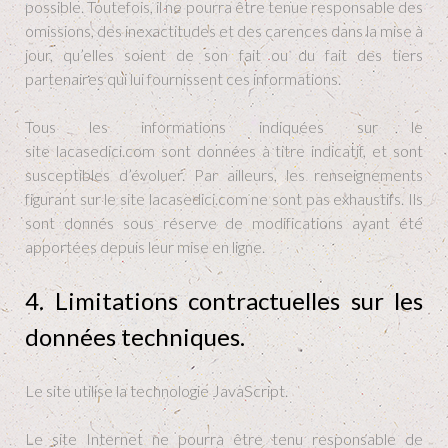
possible. Toutefois, il ne pourra être tenue responsable des
omissions, des inexactitudes et des carences dans la mise à
jour, qu’elles soient de son fait ou du fait des tiers
partenaires qui lui fournissent ces informations.
Tous les informations indiquées sur le
site lacasedici.com sont données à titre indicatif, et sont
susceptibles d’évoluer. Par ailleurs, les renseignements
figurant sur le site lacasedici.com ne sont pas exhaustifs. Ils
sont donnés sous réserve de modifications ayant été
apportées depuis leur mise en ligne.
4. Limitations contractuelles sur les
données techniques.
Le site utilise la technologie JavaScript.
Le site Internet ne pourra être tenu responsable de