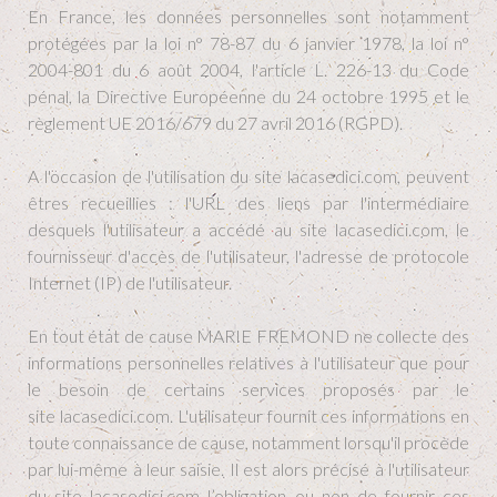
En France, les données personnelles sont notamment
protégées par la loi n° 78-87 du 6 janvier 1978, la loi n°
2004-801 du 6 août 2004, l'article L. 226-13 du Code
pénal, la Directive Européenne du 24 octobre 1995 et le
règlement UE 2016/679 du 27 avril 2016 (RGPD).
A l'occasion de l'utilisation du site lacasedici.com, peuvent
êtres recueillies : l'URL des liens par l'intermédiaire
desquels l'utilisateur a accédé au site lacasedici.com, le
fournisseur d'accès de l'utilisateur, l'adresse de protocole
Internet (IP) de l'utilisateur.
En tout état de cause MARIE FREMOND ne collecte des
informations personnelles relatives à l'utilisateur que pour
le besoin de certains services proposés par le
site lacasedici.com. L'utilisateur fournit ces informations en
toute connaissance de cause, notamment lorsqu'il procède
par lui-même à leur saisie. Il est alors précisé à l'utilisateur
du site lacasedici.com l’obligation ou non de fournir ces