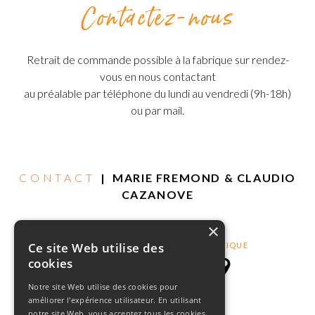
Contactez-nous
Retrait de commande possible à la fabrique sur rendez-
vous en nous contactant
au préalable par téléphone du lundi au vendredi (9h-18h)
ou par mail.
CONTACT
| MARIE FREMOND & CLAUDIO
CAZANOVE
×
Ce site Web utilise des
09 84 07 41 50
MAIL
BOUTIQUE
cookies
Notre site Web utilise des cookies pour
améliorer l'expérience utilisateur. En utilisant
notre site Web, vous acceptez tous les cookies