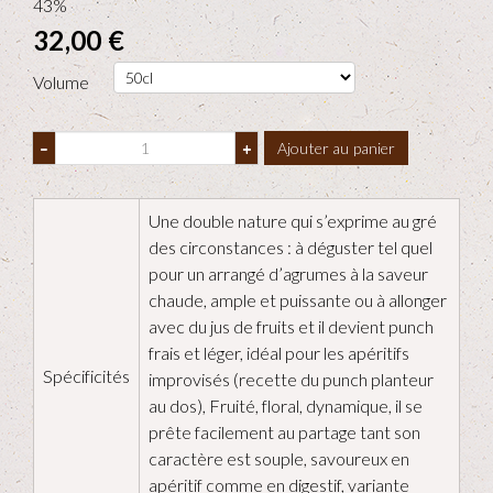
43%
32,00 €
Volume
–
+
Ajouter au panier
Une double nature qui s’exprime au gré
des circonstances : à déguster tel quel
pour un arrangé d’agrumes à la saveur
chaude, ample et puissante ou à allonger
avec du jus de fruits et il devient punch
frais et léger, idéal pour les apéritifs
Spécificités
improvisés (recette du punch planteur
au dos), Fruité, floral, dynamique, il se
prête facilement au partage tant son
caractère est souple, savoureux en
apéritif comme en digestif, variante