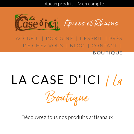
Aucun produit
Mon compte
Épices et Rhums
ACCUEIL |
L'ORIGINE |
L'ESPRIT |
PRÈS
DE CHEZ VOUS |
BLOG |
CONTACT
|
BOUTIQUE
/ La
LA CASE D'ICI
Boutique
Découvrez tous nos produits artisanaux